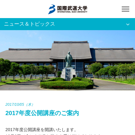
ニュース＆トピックス
アクセス
English
入試資料請求
ご利用者別
ホーム
大学案内
入試案内
2017/10/05（木）
2017年度公開講座のご案内
学部・大学院
2017年度公開講座を開講いたします。
資格・就職