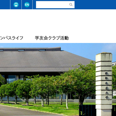
請・手続き（在学生）
弓道部
請・手続き（卒業生）
ステム整備に係る基本方針
合気道部
生相談
学学則
サッカー部
学大学院学則
バレーボール部
店
テニス・ソフトテニス部
情報
届出等
陸上競技部
・コード
レスリング部
ライフセービング部
報
評価報告
トレーナーチーム
軟式野球準クラブ
スライフアンケート
生数・卒業/修了生数
トライアスロン同好会
サッカー同好会
華道部
動等の状況
フランス文化部
の不正防止への取り組み