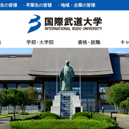
生の皆様
卒業生の皆様
地域・企業の皆様
要項
職）支援プログラム・イベント
覧
あいさつ
パスマップ
情報公開
各種証明書申
科
剣道部
寄附行為
案内
いさつ
書館
各種証明書申
科
部
少林寺拳法部
内部統制シ
AC（国際武道大学蔵書検索）
試要項
状況（結果）
健康管理・学
た部
野球部
国際武道大
専修課程
ー部
パスカレンダー
バスケットボール部
国際武道大
キャンパス
し込みのお願い（求人受付）
精神・教育目標・各種方針
学生食堂・売
ボール部
バドミントン部
大学の活動
流プログラム
訓
会
I（求人検索）
学生アパート
ダンス部
設置認可・
ュラム
バーベル部
ガバナンス
能な資格
学費等
・卒業生アンケート
後援会
・ロゴ・シンボルマーク
部
ソフトボール部
中期計画
の進路
奨学金
請求
アルバイト情
ール部
サーフィン部
自己点検・
ポリシー
介
準クラブ
冬季競技準クラブ
大学行事
IBUキャンパ
メントポリシー
ング同好会
軽音楽同好会
教員数・学
続き
各種規則
ポーツ同好会
フットサル同好会
大学組織
ョン・ステイトメント
ートダンス同好会
ビーチバレー同好会
財務情報
介
書道部
教育研究活
好会
大学祭実行委員会
公約研究費
手引・授業概要