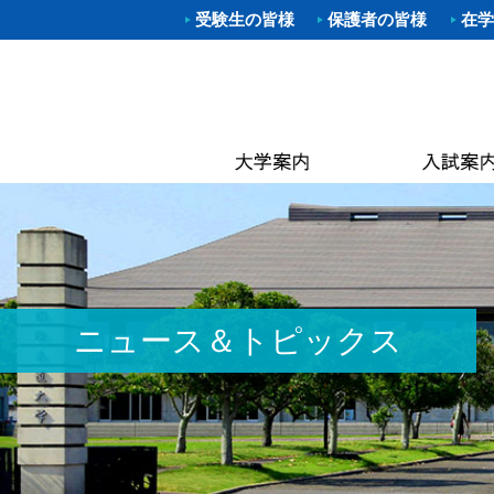
受験生の皆様
保護者の皆様
在学
学部入試
体育学部
進路（就
クラブ一
理事長
キャン
武道学
柔道部
Web出願
資格取得
学長あ
附属図
体育学
空手道
OP
大学院入
就職概要
沿革
なぎな
別科 武道
ラグビ
キャン
オープン
求人お申
建学の
大学院
ハンド
国際交
建学
進学相談
武大NAV
体操部
カリキ
校歌
水泳部
黒潮祭
取得可
入学金・
求人企業
校章
ゴルフ
卒業後
学費・
入試資料
キンボ
3つの
教員紹
ニュース＆トピックス
居合道
保険
アセス
ボクシ
各種手
野外ス
ミッシ
ストリ
教員紹
茶道部
ICG同
履修の