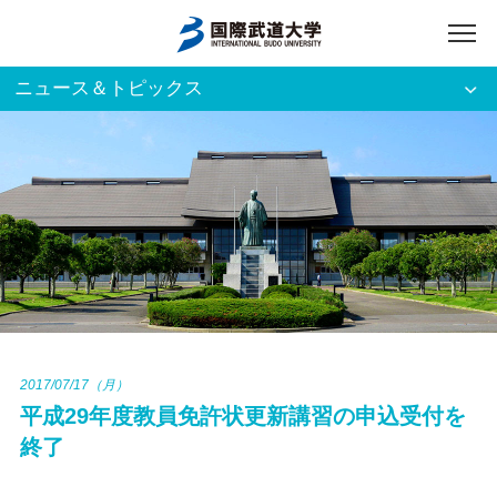
ニュース＆トピックス
アクセス
English
入試資料請求
ご利用者別
ホーム
大学案内
入試案内
2017/07/17（月）
平成29年度教員免許状更新講習の申込受付を
学部・大学院
終了
資格・就職