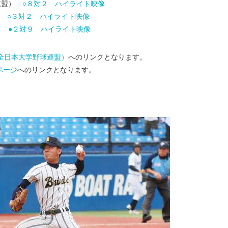
球連盟）
○８対２
ハイライト映像
盟）
○３対２
ハイライト映像
盟）
●２対９
ハイライト映像
全日本大学野球連盟）
へのリンクとなります。
ムページ
へのリンクとなります。