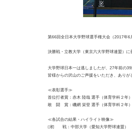
第66回全日本大学野球選手権大会（2017年
決勝戦・立教大学（東京六大学野球連盟）に
大学野球日本一は逃しましたが、27年前の39
皆様からの沢山のご声援をいただき、ありが
≪表彰選手≫
首位打者賞：赤木 陸哉 選手（体育学科２年） 1
敢 闘 賞：磯網 栄登 選手（体育学科２年
≪各試合の結果・ハイライト映像≫
□初 戦：中部大学（愛知大学野球連盟