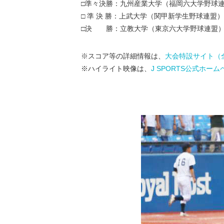
□準々決勝：九州産業大学（福岡六大学野
□ 準 決 勝：上武大学（関甲新学生野球連
□決 勝：立教大学（東京六大学野球連
※スコア等の詳細情報は、
大会特設サイト（
※ハイライト映像は、
J SPORTS公式ホー