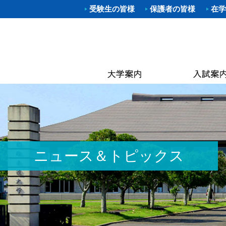
受験生の皆様
保護者の皆様
在学
学部入試
体育学部
進路（就
クラブ一
理事長
キャン
武道学
柔道部
Web出願
資格取得
学長あ
附属図
体育学
空手道
OP
大学院入
就職概要
沿革
なぎな
別科 武道
ラグビ
キャン
オープン
求人お申
建学の
大学院
ハンド
国際交
建学
進学相談
武大NAV
体操部
カリキ
校歌
水泳部
黒潮祭
取得可
入学金・
求人企業
校章
ゴルフ
卒業後
学費・
入試資料
キンボ
3つの
教員紹
ニュース＆トピックス
居合道
保険
アセス
ボクシ
各種手
野外ス
ミッシ
ストリ
教員紹
茶道部
ICG同
履修の