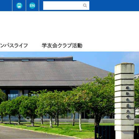
請・手続き（在学生）
弓道部
請・手続き（卒業生）
ステム整備に係る基本方針
合気道部
生相談
学学則
サッカー部
学大学院学則
バレーボール部
店
テニス・ソフトテニス部
情報
届出等
陸上競技部
・コード
レスリング部
ライフセービング部
報
評価報告
トレーナーチーム
軟式野球準クラブ
スライフアンケート
生数・卒業/修了生数
トライアスロン同好会
サッカー同好会
華道部
動等の状況
フランス文化部
の不正防止への取り組み