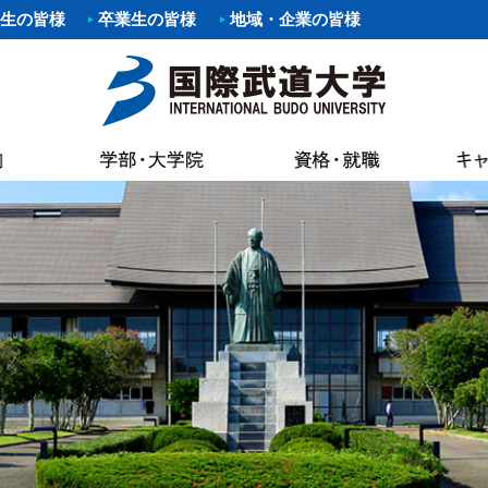
生の皆様
卒業生の皆様
地域・企業の皆様
要項
職）支援プログラム・イベント
覧
あいさつ
パスマップ
情報公開
各種証明書申
科
剣道部
寄附行為
案内
いさつ
書館
各種証明書申
科
部
少林寺拳法部
内部統制シ
AC（国際武道大学蔵書検索）
試要項
状況（結果）
健康管理・学
た部
野球部
国際武道大
専修課程
ー部
パスカレンダー
バスケットボール部
国際武道大
キャンパス
し込みのお願い（求人受付）
精神・教育目標・各種方針
学生食堂・売
ボール部
バドミントン部
大学の活動
流プログラム
訓
会
I（求人検索）
学生アパート
ダンス部
設置認可・
ュラム
バーベル部
ガバナンス
能な資格
学費等
・卒業生アンケート
後援会
・ロゴ・シンボルマーク
部
ソフトボール部
中期計画
の進路
奨学金
請求
アルバイト情
ール部
サーフィン部
自己点検・
ポリシー
介
準クラブ
冬季競技準クラブ
大学行事
IBUキャンパ
メントポリシー
ング同好会
軽音楽同好会
教員数・学
続き
各種規則
ポーツ同好会
フットサル同好会
大学組織
ョン・ステイトメント
ートダンス同好会
ビーチバレー同好会
財務情報
介
書道部
教育研究活
好会
大学祭実行委員会
公約研究費
手引・授業概要