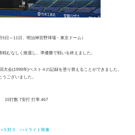
6月5日～11日、明治神宮野球場・東京ドーム）
善戦むなしく敗退し、準優勝で戦いを終えました。
回大会(1990年)ベスト４の記録を塗り替えることができました。
とうございました。
5打数 7安打 打率.467
）
）
○５対３
ハイライト映像