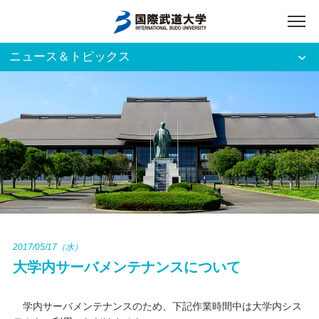
ニュース＆トピックス
アクセス
English
入試資料請求
ご利用者別
ホーム
大学案内
入試案内
2017/05/17（水）
大学内サーバメンテナンスについて
学部・大学院
学内サーバメンテナンスのため、下記作業時間中は大学内シス
資格・就職