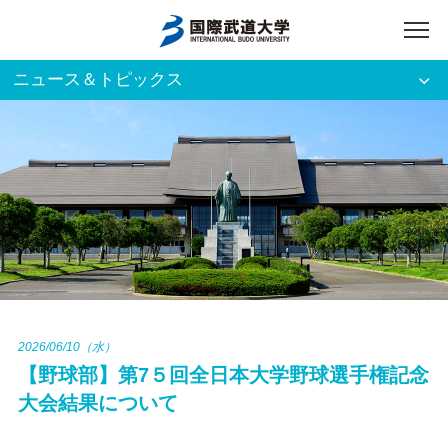
ニュース＆トピックス
アクセス
English
入試資料請求
ご利用者別
ホーム
大学案内
入試案内
2026/06/10（水）
【野球部】第7５回全日本大学野球選手権記念
学部・大学院
大会結果について
資格・就職