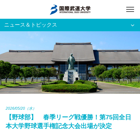
ニュース＆トピックス
アクセス
English
入試資料請求
ご利用者別
ホーム
大学案内
入試案内
2026/05/20（水）
【野球部】 春季リーグ戦優勝！第75回全日
学部・大学院
本大学野球選手権記念大会出場が決定
資格・就職