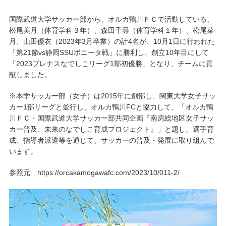
国際武道大学サッカー部から、オルカ鴨川ＦＣで活動している、
キャンパスライフ
松尾美月（体育学科３年）、森田千尋（体育学科１年）、松尾菜
月、山田優衣（2023年3月卒業）の計4名が、10月1日に行われた
学友会クラブ活動
「第21節vs静岡SSUボニータ戦」に勝利し、創立10年目にして
「2023プレナスなでしこリーグ1部初優勝」となり、チームに貢
献しました。
※本学サッカー部（女子）は2015年に創部し、関東大学女子サッ
カー1部リーグと並行し、オルカ鴨川FCと協力して、「オルカ鴨
川ＦＣ・国際武道大学サッカー部共同企画『南房総地区女子サッ
カー普及、未来のなでしこ育成プロジェクト』」と題し、選手育
成、指導者派遣等を通じて、サッカーの普及・発展に取り組んで
います。
参照元 https://orcakamogawafc.com/2023/10/011-2/