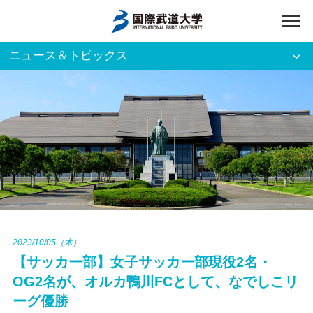
ニュース＆トピックス
アクセス
English
入試資料請求
ご利用者別
ホーム
大学案内
入試案内
2023/10/05（木）
【サッカー部】女子サッカー部現役2名・
学部・大学院
OG2名が、オルカ鴨川FCとして、なでしこリ
ーグ優勝
資格・就職