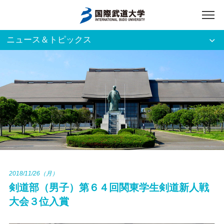
ニュース＆トピックス
アクセス
English
入試資料請求
ご利用者別
ホーム
大学案内
入試案内
2018/11/26（月）
剣道部（男子）第６４回関東学生剣道新人戦
学部・大学院
大会３位入賞
資格・就職