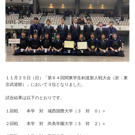
キャンパスライフ
学友会クラブ活動
１１月２５日（日）「第６４回関東学生剣道新人戦大会（於：東
京武道館）」において３位となりました。
試合結果は以下のとおりです。
１回戦 本学 対 城西国際大学（３ 対 ０）○
２回戦 本学 対 尚美学園大学（３ 対 ２）○