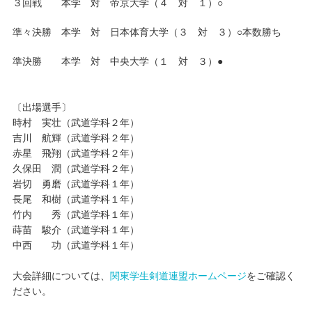
３回戦 本学 対 帝京大学（４ 対 １）○
準々決勝 本学 対 日本体育大学（３ 対 ３）○本数勝ち
準決勝 本学 対 中央大学（１ 対 ３）●
〔出場選手〕
時村 実壮（武道学科２年）
吉川 航輝（武道学科２年）
赤星 飛翔（武道学科２年）
久保田 潤（武道学科２年）
岩切 勇磨（武道学科１年）
長尾 和樹（武道学科１年）
竹内 秀（武道学科１年）
蒔苗 駿介（武道学科１年）
中西 功（武道学科１年）
大会詳細については、
関東学生剣道連盟ホームページ
をご確認く
ださい。