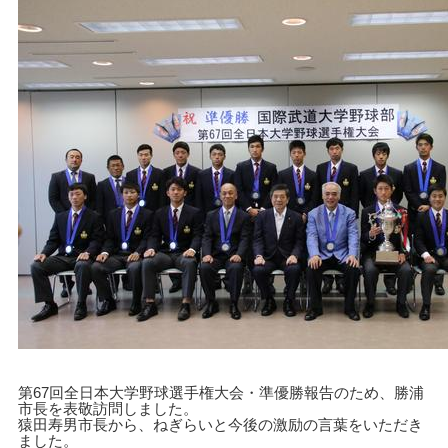
キャンパスライフ
学友会クラブ活動
第
67
回全日本大学野球選手権大会・準優勝報告のため、勝浦
市長を表敬訪問しました。
猿田寿男市長から、ねぎらいと今後の激励の言葉をいただき
ました。