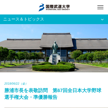
ニュース＆トピックス
アクセス
English
入試資料請求
ご利用者別
ホーム
大学案内
入試案内
2018/06/22（金）
勝浦市長を表敬訪問 第67回全日本大学野球
学部・大学院
選手権大会・準優勝報告
資格・就職