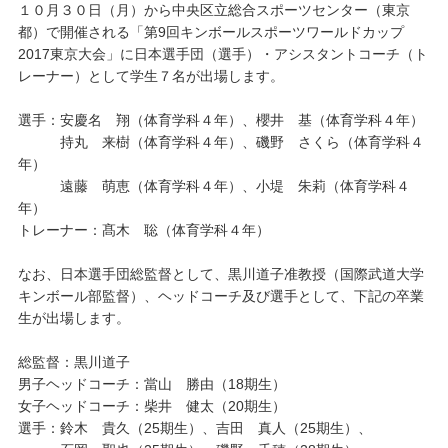
１０月３０日（月）から中央区立総合スポーツセンター（東京
都）で開催される「第9回キンボールスポーツワールドカップ
キャンパスライフ
2017東京大会」に日本選手団（選手）・アシスタントコーチ（ト
レーナー）として学生７名が出場します。
学友会クラブ活動
選手：安慶名 翔（体育学科４年）、櫻井 基（体育学科４年）
持丸 来樹（体育学科４年）、磯野 さくら（体育学科４
年）
遠藤 萌恵（体育学科４年）、小堤 朱莉（体育学科４
年）
トレーナー：髙木 聡（体育学科４年）
なお、日本選手団総監督として、黒川道子准教授（国際武道大学
キンボール部監督）、ヘッドコーチ及び選手として、下記の卒業
生が出場します。
総監督：黒川道子
男子ヘッドコーチ：當山 勝由（18期生）
女子ヘッドコーチ：柴井 健太（20期生）
選手：鈴木 貴久（25期生）、吉田 真人（25期生）、