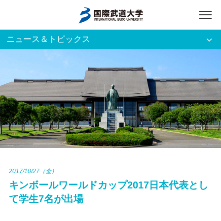
ニュース＆トピックス
アクセス
English
入試資料請求
ご利用者別
ホーム
大学案内
入試案内
2017/10/27（金）
キンボールワールドカップ2017日本代表とし
学部・大学院
て学生7名が出場
資格・就職