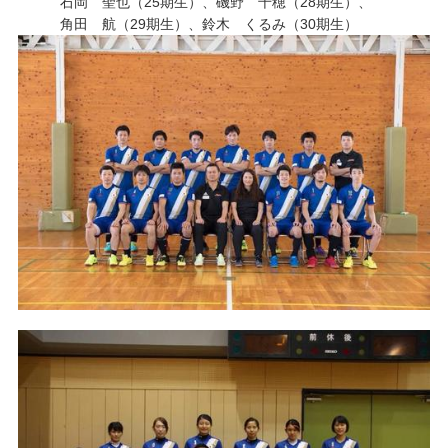
石岡 聖也（25期生）、磯野 千穂（28期生）、
角田 航（29期生）、鈴木 くるみ（30期生）